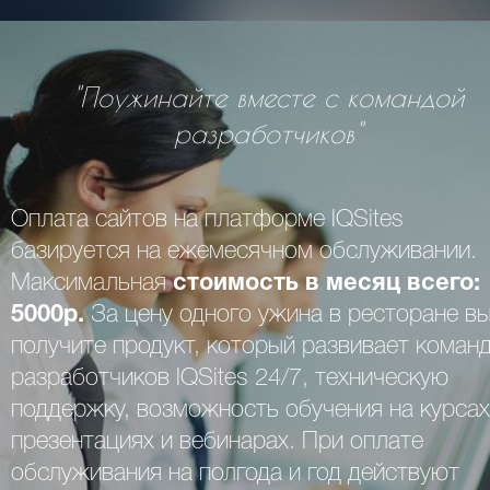
"Поужинайте вместе с командой
разработчиков"
Оплата сайтов на платформе IQSites
базируется на ежемесячном обслуживании.
Максимальная
стоимость в месяц всего:
5000р.
За цену одного ужина в ресторане в
получите продукт, который развивает коман
разработчиков IQSites 24/7, техническую
поддержку, возможность обучения на курсах
презентациях и вебинарах. При оплате
обслуживания на полгода и год действуют